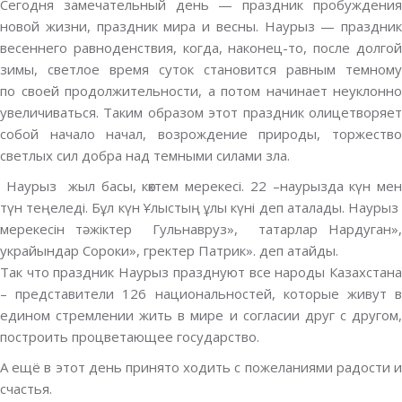
Сегодня замечательный день — праздник пробуждения
новой жизни, праздник мира и весны. Наурыз — праздник
весеннего равноденствия, когда, наконец-то, после долгой
зимы, светлое время суток становится равным темному
по своей продолжительности, а потом начинает неуклонно
увеличиваться. Таким образом этот праздник олицетворяет
собой начало начал, возрождение природы, торжество
светлых сил добра над темными силами зла.
Наурыз жыл басы, көктем мерекесі. 22 –наурызда күн мен
түн теңеледі. Бұл күн Ұлыстың ұлы күні деп аталады. Наурыз
мерекесін тәжіктер Гульнавруз», татарлар Нардуган»,
украйындар Сороки», гректер Патрик». деп атайды.
Так что праздник Наурыз празднуют все народы Казахстана
– представители 126 национальностей, которые живут в
едином стремлении жить в мире и согласии друг с другом,
построить процветающее государство.
А ещё в этот день принято ходить с пожеланиями радости и
счастья.