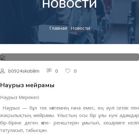
НОВОСТИ
Главная
Новости
26.03.2021
Образование
b0924skobilim
0
0
Наурыз мейрамы
Наурыз Мерекесі
Наурыз — бұл тек көктемнің ғана емес, ең әулі ізгілік пен
жақсылықтың мейрамы. Ұлыстың осы бір ұлы күні адамдар
бір-біріне деген өкпе- реніштерін ұмытып, кешірімге келіп
татуласып, табысқан.