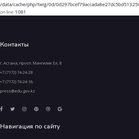
/data/cache/php/twig/0d/0d297bcef79accada8e27dc5bd5132
on line
1081
Контакты
г. Астана, просп. Мангилик Ел, 8
+7 (7172) 74-24-28
+7 (7172) 74-24-16.
press@edu.gov.kz
Навигация по сайту