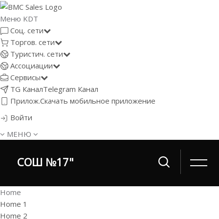
Меню KDT
Соц. сети
Торгов. сети
Туристич. сети
Ассоциации
Сервисы
TG Канал
Telegram Канал
Прилож.
Скачать мобильное приложение
Войти
МЕНЮ
СОШ №17"
Home
Home 1
Home 2