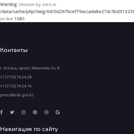
Warning
: Division by zero in
/data/cache/php/twig/0d/0d297bcef79accada8e27dc5bd5132
on line
1081
Контакты
г. Астана, просп. Мангилик Ел, 8
+7 (7172) 74-24-28
+7 (7172) 74-24-16.
press@edu.gov.kz
Навигация по сайту