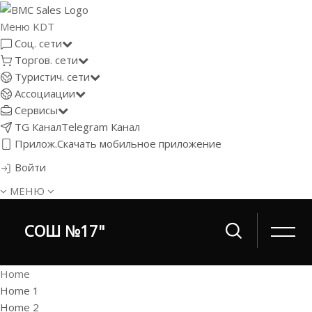
Меню KDT
Соц. сети
Торгов. сети
Туристич. сети
Ассоциации
Сервисы
TG Канал
Telegram Канал
Прилож.
Скачать мобильное приложение
Войти
МЕНЮ
СОШ №17"
Home
Home 1
Home 2