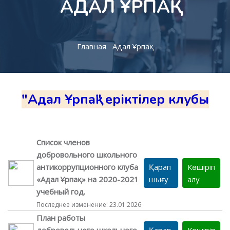
АДАЛ ҰРПАҚ
Главная
Адал Ұрпақ
"Адал Ұрпақ" еріктілер клубы
Список членов
добровольного школьного
антикоррупционного клуба
Қарап
Көшіріп
«Адал Ұрпақ» на 2020-2021
шығу
алу
учебный год.
Последнее изменение: 23.01.2026
План работы
добровольного школьного
Қарап
Көшіріп