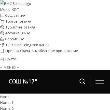
Меню KDT
Соц. сети
Торгов. сети
Туристич. сети
Ассоциации
Сервисы
TG Канал
Telegram Канал
Прилож.
Скачать мобильное приложение
Войти
МЕНЮ
СОШ №17"
Home
Home 1
Home 2